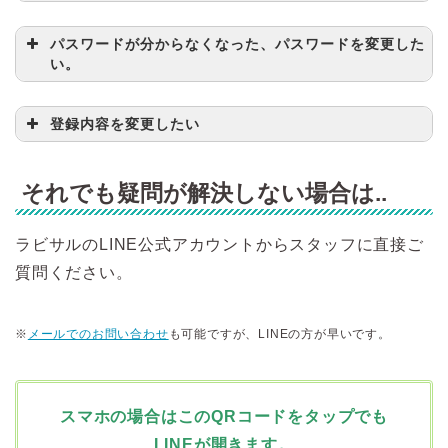
パスワードが分からなくなった、パスワードを変更した
い。
登録内容を変更したい
登録完了メールが迷惑メールフォルダ
に入っていませんか？
『@ehime.rabisal.com』のアドレスか
それでも疑問が解決しない場合は..
らのメールが受信拒否される設定にな
っていませんか？
※携帯キャリアのアドレスおよび「@icloud.com」
ラビサルのLINE公式アカウントからスタッフに直接ご
をお使いの方でメールが届かない方がおられます。
質問ください。
事前に受信設定をご確認ください。
※
メールでのお問い合わせ
も可能ですが、LINEの方が早いです。
スマホの場合はこのQRコードをタップでも
LINEが開きます。