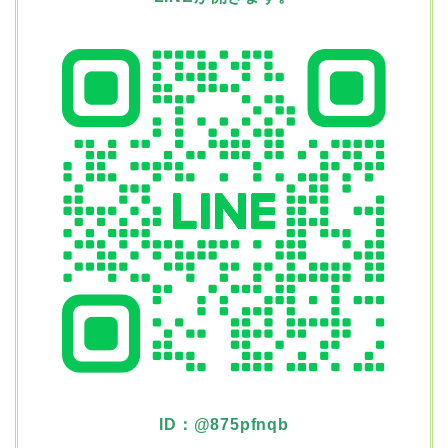
ID：@875pfnqb